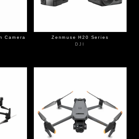
on Camera
Zenmuse H20 Series
DJI