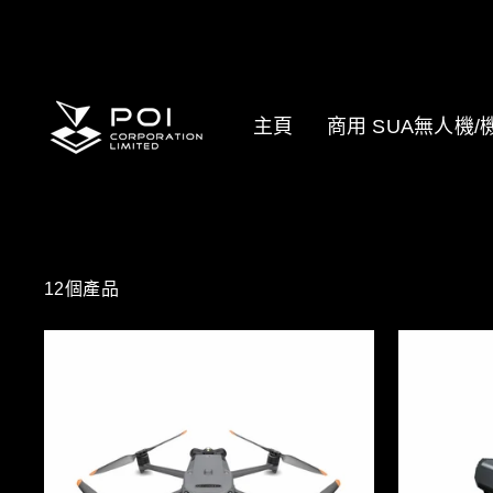
跳
至
內
容
主頁
商用 SUA無人機
12個產品