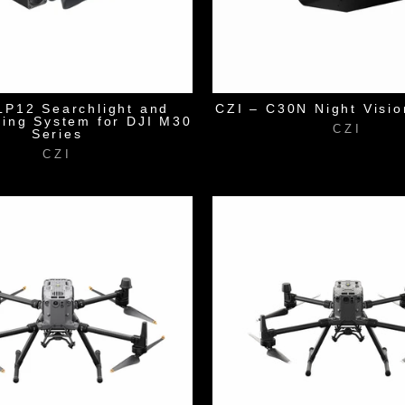
LP12 Searchlight and
CZI – C30N Night Visi
ting System for DJI M30
CZI
Series
CZI