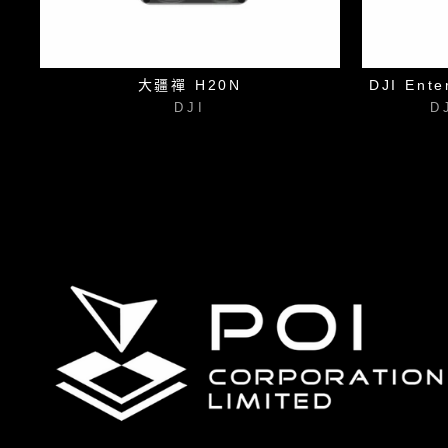
大疆禪 H20N
DJI Ente
DJI
D