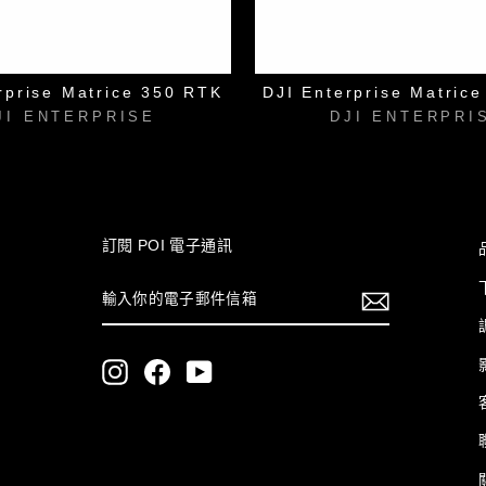
rprise Matrice 350 RTK
DJI Enterprise Matric
JI ENTERPRISE
DJI ENTERPRI
訂閱 POI
電子通訊
輸
訂
入
閱
你
的
電
Instagram
Facebook
YouTube
子
郵
件
信
箱